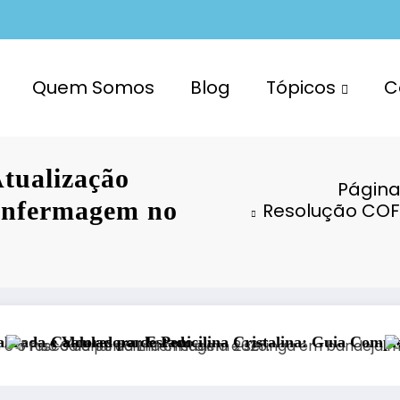
Quem Somos
Blog
Tópicos
C
tualização
Página 
Enfermagem no
Resolução COF
do
icilina Cristalina: Guia Completo de Diluição e Prática C
Central de Calculado