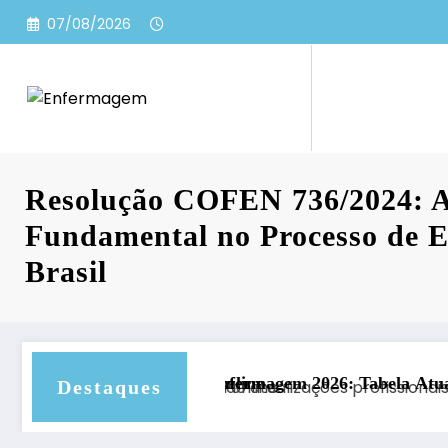
Pular
07/08/2026
para
o
conteúdo
Resolução COFEN 736/2024: A
Fundamental no Processo de 
Brasil
l Online
a Enfermagem 2026: Tabela Atualizada e Valores por Esta
Calculadora de Pen
Destaques