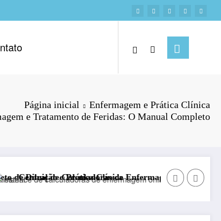
ntato
Página inicial
Enfermagem e Prática Clínica
magem e Tratamento de Feridas: O Manual Completo
a
de Enfermagem Online: Agilidade no Plantão
Benefícios do Vinho Tinto pa