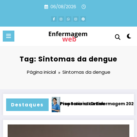
Pular
06/08/2026
para
o
conteúdo
Tag: Sintomas da dengue
Página inicial
Sintomas da dengue
m: Calcule seu Salário Proporcional Online
Piso Salarial da Enfermagem 2026: T
Destaques